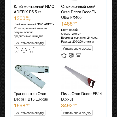
Клей монтажный NMC
Стыковочный клей
ADEFIX P5 5 кг
Orac Decor DecoFix
1300
Ultra FX400
грн
штука
1488
грн
Клей монтажный NMC ADEFIX
P5 — акриловый клей на
Цвет: белый
водной основе,
Объем: 270 мл
предназначенный для
Время высыхания: 24 часа
приклеивания карнизов,
Расход: 200-250 мл/кв м
Узнать свою скидку
молдингов, плинтусов, розеток
и других декоративных
Узнать свою скидку
элементов из полистирола и
полиуретана на ДВП, ДСП,
гипсокартон, гипсоволокно,
штукатурку, бетон и другие
поверхности.
Транспортир Orac
Пила Orac Decor FB14
Decor FB15 Luxxus
Luxxus
1698
3492
грн
грн
Узнать свою скидку
Узнать свою скидку