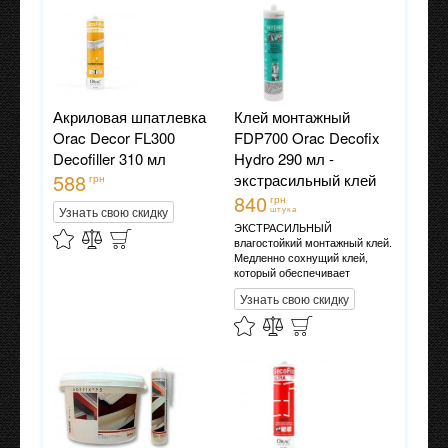
внутренних работ и
применения на пористых
поверхностях. Расход тюбика
12 метров погонных.
Акриловая шпатлевка
Клей монтажный
Orac Decor FL300
FDP700 Orac Decofix
Decofiller 310 мл
Hydro 290 мл -
588
экстрасильный клей
грн
840
грн
Узнать свою скидку
штука
ЭКСТРАСИЛЬНЫЙ
влагостойкий монтажный клей.
Медленно сохнущий клей,
который обеспечивает
долговечное крепление
Узнать свою скидку
декоративных профилей на
стенах и/или потолках.
Подходит для проведения
внутренних работ и
применения на пористых
поверхностях. Применяется во
влажных помещениях (ванных.
бассейнах, наружных
работах). Расход тюбика на 10-
12 метров погонных.