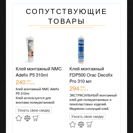
СОПУТСТВУЮЩИЕ
ТОВАРЫ
Клей монтажный NMC
Клей монтажный
Adefix P5 310ml
FDP500 Orac Decofix
240
Pro 310 мл
грн
штука
294
грн
Клей монтажный NMC Adefix
штука
P5 310ml
ЭКСТРАСИЛЬНЫЙ монтажный
Клей используется для
клей для полиуретановых и
монтажа полиуретановой
пенопластовых изделий.
лепнины. Подходит для
Медленно сохнущий клей,
Узнать свою скидку
проведения внутренних работ
который обеспечивает
и применения на пористых
Узнать свою скидку
долговечное крепление
поверхностях. Расход тюбика
декоративных профилей на
12 метров погонных.
стенах и/или потолках.
Подходит для проведения